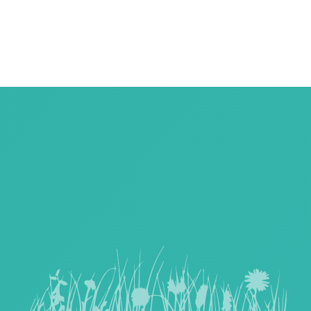
Cradle-Zertifikat® in Gold. Besteht zu 85 % aus Müll".
Und formschön sind die Flaschen auch noch.
Infos hier:
https://dopper.com/de/original
ansehen