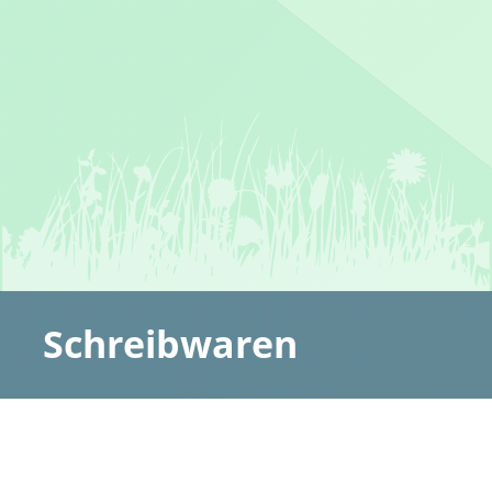
https://www.prodir.com/de/schreibgerate/true-biotic-pens
ansehen
Der deutsche Hersteller UMA® bietet unter der
Überschrift „uma Naturals“ eine ganze Reihe von
Schreibgeräten aus umweltfreundlichen Materialen
an. Zum Beispiel einen Kugelschreiber aus recycletem
Ozean-Kunststoff (Ocean Bound Plastic), den
„uma
RECYCLED PET PEN PRO ocean“
.
Infos hier: