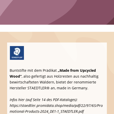
https://www.buff.com/de_eur/do-more-now
ansehen
Brillentücher, Displaytücher
und weitere Werbeartikel
aus recycleter P-9000®-Microfaser hat POLYCLEAN®
im Angebot.
Infos hier (und auf weiteren Seiten):
https://www.polyclean.com/produkte/rpet-brillentuecher/