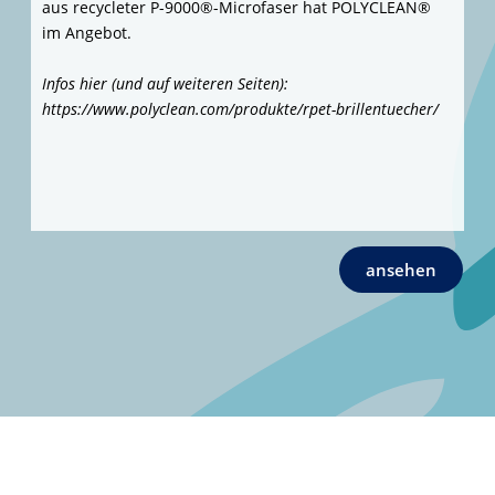
Trinken, verwendet mit seinem "
OGANIC bio-circular
"
ein Material, das aus benutztem Sonnenblumen- und
Rapsöl der Industrie gewonnen wird.
Infos hier:
https://www.koziol.de/export/catalogues/2024/A774_Collec
tion2024/#page_8
ansehen
dopper® selbst nennt seine original Trinkflasche "
die
beste nachhaltige Flasche der Welt
" und "die erste
Flaschenkollektion der Welt mit einem Cradle-to-