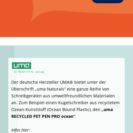
ansehen
STABILO® hat z.B. mit seinem Füller und Rollerball
„GROW / GROW BALL“
nachhaltige Produkte mit
Schaft aus 100% FSC®-zertifiziertem Echtholz und
ü
ergonomischem Griffst
ck aus bis zu 100%
zertifiziertem, biobasiertem Kunststoff im Angebot.
Infos hier (auf Seite 2
4
des Blätterkataloges
„Workbook
2024“
):
https://www.stabilo-promotion.com/workbook/