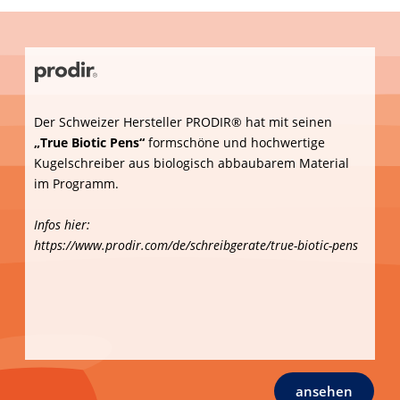
https://www.uma-pen.com/de/RECYCLED-PET-PEN-PRO-
ocean-Schreibgeraete-11551,201903.html
ansehen
Auch der deutsche Hersteller RITTER PEN® hat
verschiedene umweltfreundliche Schreibgeräte
anzubieten. Zum Beispiel den aus den Rohstoffen
Braunalge und PLA bestehenden
„ALGO-PEN“.
Infos hier (und Folgeseiten):
https://catalogs.letitflip.com/F1263/#page/37