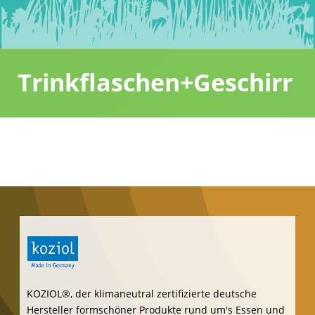
öffentliche Einrichtungen, keine Privatleute.
Unser Angebot
an nachhaltigen und zunehmend klimaneutralen und
umweltverträglichen Werbeartikeln namhafter Hersteller wird
ständig größer. Die oben stehenden Produkt-Ideen und
Katalog-Links stellen nur einen Teil unseres umfangreichen
Werbeartikel-Sortiments dar.
Sollte Ihr Wunsch-Werbeartikel nicht dabei sein fragen Sie bitte
einfach bei uns an.
copyright
2024 Agentur Lohmann, Berlin