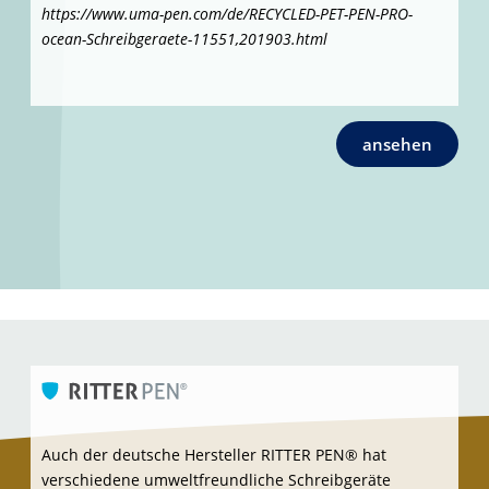
ansehen
Buntstifte mit dem Prädikat
„Made from Upcycled
Wood“
, also gefertigt aus Holzresten aus nachhaltig
bewirtschafteten Wäldern, bietet der renommierte
Hersteller STAEDTLER® an, made in Germany.
Infos hier (auf Seite 1
4
des PDF-Kataloges):
https://staedtler.promidata.shop/media/pdf/22/97/65/Pro
motional-Products-2024_DE1-1_STAEDTLER.pdf