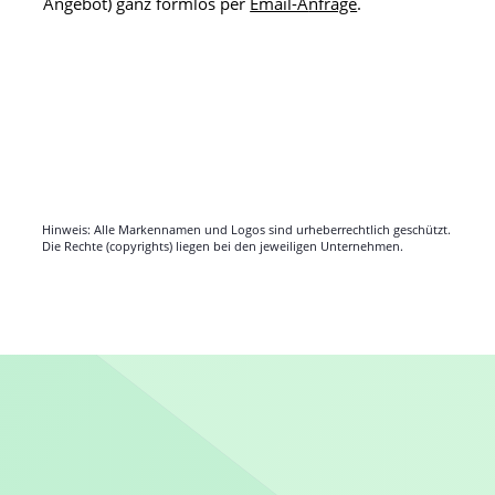
Schreibwaren
Der Schweizer Hersteller PRODIR® hat mit seinen
„True Biotic Pens“
formschöne und hochwertige
Kugelschreiber aus biologisch abbaubarem Material
im Programm.
Infos hier: