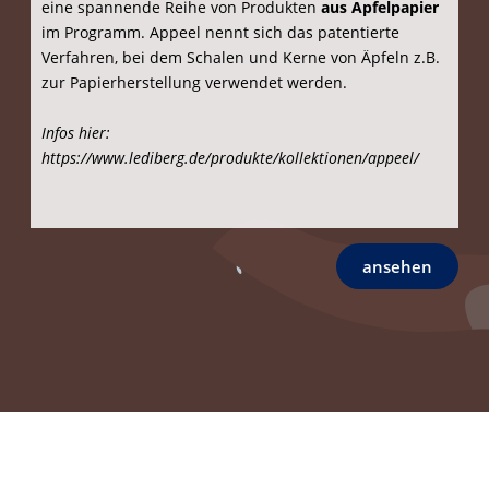
Anfrage-Email
Bitte senden Sie uns Ihre Wünsche ganz formlos per
E-Mail (Button-Klick).
Egal ob Sie einen anderen Werbeartikel suchen, mehr
zu den obigen Beispielen erfahren möchten, ein
konkretes Angebot (inkl. Menge, Veredelungs-Wunsch
etc.) wünschen oder sich über einen Rückfruf zwecks
persönlicher Beratung freuen — ein Klick und eine
Mail und wir melden uns ganz schnell bei Ihnen. :)
Gerne können Sie uns auch telefonisch Ihre Anfrage
übermitteln. Sie erreichen unsere Werbeartikel-
Hotline unter
030 - 2000 43 515