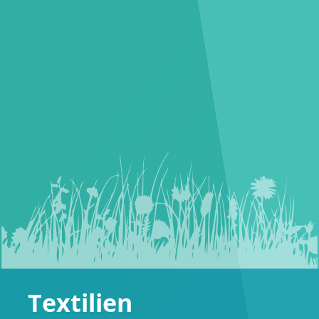
Papierwaren
Der italienische
Notizbuch
-Hersteller LEDIBERG® hat
eine spannende Reihe von Produkten
aus Apfelpapier
im Programm. Appeel nennt sich das patentierte
Verfahren, bei dem Schalen und Kerne von Äpfeln z.B.
zur Papierherstellung verwendet werden.