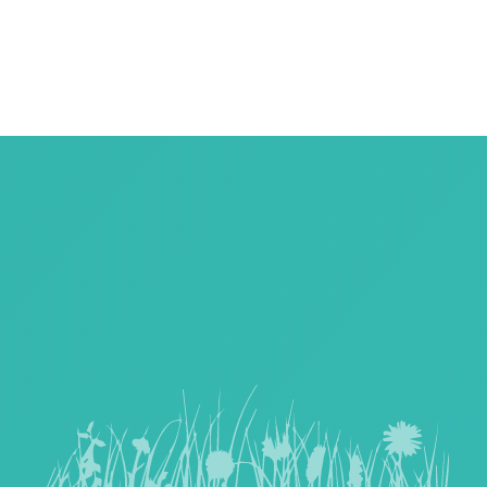
Über uns
SUSTAINABLE.PROMO ist eine Einheit der Agentur Lohmann,
Berlin.
Beschaffung, Groß- und B2B-Einzelhandel mit hochwertigen
Werbeartikeln sind seit 15 Jahren unser Metier.
Wir sind langjähriges Mitglied in einem der größten
Werbeartikel-Netzwerke/ Händler-Verbände Europas.
Unsere Leistungen
bestehen neben der Beschaffung hochwertiger Werbeartikel
zu besten Konditionen auch in der Recherche und
Zusammenstellung individueller, auf Ihre Marke oder Ihr Event
zugeschnittener Werbeartikel-Kollektionen.
Wir beliefern ausschliesslich Unternehmen, Institutionen und