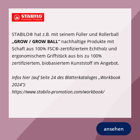
Textilien
Die trendigen
Multifunktionstücher
bestehen aus
recycletem Polyester oder zertifizierter Merinowolle.
Der spanische Hersteller BUFF® (Hauptsitz in
Barcelona) ist schon lange ein Vorreiter in Sachen
Nachhaltigkeit.
Infos hier: